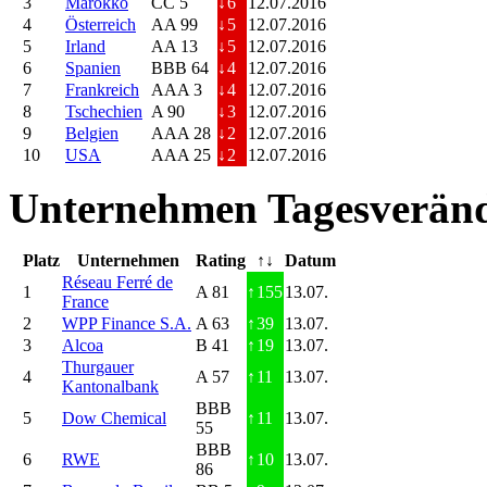
3
Marokko
CC 5
↓
6
12.07.2016
4
Österreich
AA 99
↓
5
12.07.2016
5
Irland
AA 13
↓
5
12.07.2016
6
Spanien
BBB 64
↓
4
12.07.2016
7
Frankreich
AAA 3
↓
4
12.07.2016
8
Tschechien
A 90
↓
3
12.07.2016
9
Belgien
AAA 28
↓
2
12.07.2016
10
USA
AAA 25
↓
2
12.07.2016
Unternehmen Tagesveränd
Platz
Unternehmen
Rating
↑↓
Datum
Réseau Ferré de
1
A 81
↑
155
13.07.
France
2
WPP Finance S.A.
A 63
↑
39
13.07.
3
Alcoa
B 41
↑
19
13.07.
Thurgauer
4
A 57
↑
11
13.07.
Kantonalbank
BBB
5
Dow Chemical
↑
11
13.07.
55
BBB
6
RWE
↑
10
13.07.
86