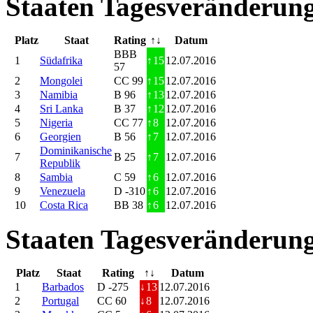
Staaten Tagesveränderung
Platz
Staat
Rating
↑↓
Datum
BBB
1
Südafrika
↑
15
12.07.2016
57
2
Mongolei
CC 99
↑
15
12.07.2016
3
Namibia
B 96
↑
13
12.07.2016
4
Sri Lanka
B 37
↑
12
12.07.2016
5
Nigeria
CC 77
↑
8
12.07.2016
6
Georgien
B 56
↑
7
12.07.2016
Dominikanische
7
B 25
↑
7
12.07.2016
Republik
8
Sambia
C 59
↑
6
12.07.2016
9
Venezuela
D -310
↑
6
12.07.2016
10
Costa Rica
BB 38
↑
6
12.07.2016
Staaten Tagesveränderung
Platz
Staat
Rating
↑↓
Datum
1
Barbados
D -275
↓
13
12.07.2016
2
Portugal
CC 60
↓
8
12.07.2016