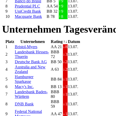
7
Banco do Brasil
BB 5
↑
9
13.07.
8
Prudential PLC
AA 54
↑
9
13.07.
9
UniCredit Bank
BB 32
↑
9
13.07.
10
Macquarie Bank
B 78
↑
8
13.07.
Unternehmen Tagesveränd
Platz
Unternehmen
Rating
↑↓
Datum
1
Bristol-Myers
AA 21
↓
8
13.07.
Landesbank Hessen-
BBB
2
↓
3
13.07.
Thuerin
72
3
Deutsche Bank AG
BB 50
↓
2
13.07.
Australia and New
4
A 63
↓
2
13.07.
Zealand
Hamburger
5
BB 84
↓
1
13.07.
Sparkasse
6
Macy's Inc.
BB 13
↓
1
13.07.
Landesbank Baden-
BBB
7
↓
1
13.07.
Württem
80
BBB
8
DNB Bank
↓
1
13.07.
59
Federal National
9
AA 47
↓
1
13.07.