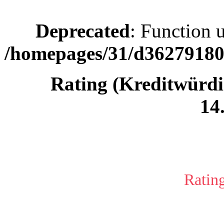
Deprecated
: Function 
/homepages/31/d362791809
Rating (Kreditwürd
14
Ratin