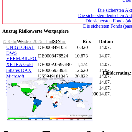
Über
Die sichersten Akt
Die sichersten deutschen Akt
Die sichersten Fonds (ak
Die sichersten Fonds (pass
Auszug Risikowerte Wertpapiere
© Rating Index 2026 - Impressum
Wert
ISIN
Ri-x
Datum
UNIGLOBAL
DE0008491051
10,320
14.07.
DWS
DE0008476524
10,673
14.07.
VERM.BIL.FO.
XETRA Gold
DE000A0S9GB0
11,474
14.07.
iShares DAX
DE0005933931
12,620
14.07.
Länderrating:
Microsoft
US5949181045
20,822
14.07.
DAIMLER
DE0007100000
46,047
14.07.
Brent Oil
DE000A0KRKM5
71,382
14.07.
Bitcoin
BITCOIN
185.899,000
14.07.