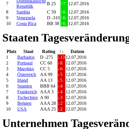
Dominikanische
7
B 25
↑
7
12.07.2016
Republik
8
Sambia
C 59
↑
6
12.07.2016
9
Venezuela
D -310
↑
6
12.07.2016
10
Costa Rica
BB 38
↑
6
12.07.2016
Staaten Tagesveränderung
Platz
Staat
Rating
↑↓
Datum
1
Barbados
D -275
↓
13
12.07.2016
2
Portugal
CC 60
↓
8
12.07.2016
3
Marokko
CC 5
↓
6
12.07.2016
4
Österreich
AA 99
↓
5
12.07.2016
5
Irland
AA 13
↓
5
12.07.2016
6
Spanien
BBB 64
↓
4
12.07.2016
7
Frankreich
AAA 3
↓
4
12.07.2016
8
Tschechien
A 90
↓
3
12.07.2016
9
Belgien
AAA 28
↓
2
12.07.2016
10
USA
AAA 25
↓
2
12.07.2016
Unternehmen Tagesveränd