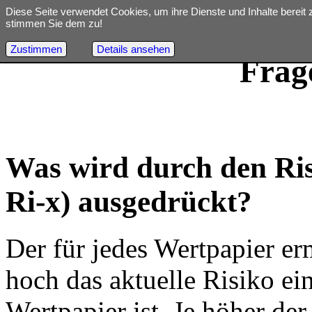
Diese Seite verwendet Cookies, um ihre Dienste und Inhalte bereit 
stimmen Sie dem zu!
Zustimmen
Details ansehen
Start
FAQ
Datenarchiv
Datenschutz
Frag
Was wird durch den Ris
Ri-x) ausgedrückt?
Der für jedes Wertpapier erm
hoch das aktuelle Risiko ei
Wertpapier ist. Je höher de