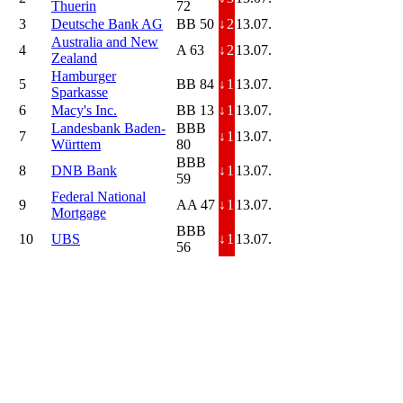
Thuerin
72
3
Deutsche Bank AG
BB 50
↓
2
13.07.
Australia and New
4
A 63
↓
2
13.07.
Zealand
Hamburger
5
BB 84
↓
1
13.07.
Sparkasse
6
Macy's Inc.
BB 13
↓
1
13.07.
Landesbank Baden-
BBB
7
↓
1
13.07.
Württem
80
BBB
8
DNB Bank
↓
1
13.07.
59
Federal National
9
AA 47
↓
1
13.07.
Mortgage
BBB
10
UBS
↓
1
13.07.
56