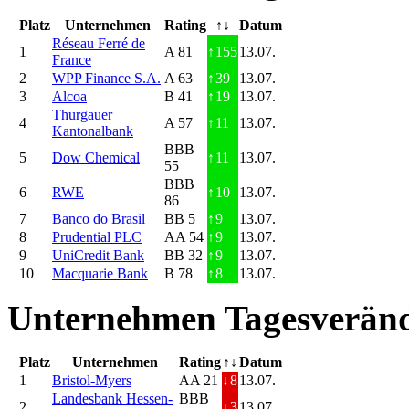
Platz
Unternehmen
Rating
↑↓
Datum
Réseau Ferré de
1
A 81
↑
155
13.07.
France
2
WPP Finance S.A.
A 63
↑
39
13.07.
3
Alcoa
B 41
↑
19
13.07.
Thurgauer
4
A 57
↑
11
13.07.
Kantonalbank
BBB
5
Dow Chemical
↑
11
13.07.
55
BBB
6
RWE
↑
10
13.07.
86
7
Banco do Brasil
BB 5
↑
9
13.07.
8
Prudential PLC
AA 54
↑
9
13.07.
9
UniCredit Bank
BB 32
↑
9
13.07.
10
Macquarie Bank
B 78
↑
8
13.07.
Unternehmen Tagesveränd
Platz
Unternehmen
Rating
↑↓
Datum
1
Bristol-Myers
AA 21
↓
8
13.07.
Landesbank Hessen-
BBB
2
↓
3
13.07.