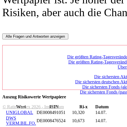
Risiken, aber auch die Chan
Die größten Rating-Tagesverände
Die größten Rating-Tagesverän
Über
Die sichersten Akt
Die sichersten deutschen Akt
Die sichersten Fonds (ak
Die sichersten Fonds (pass
Auszug Risikowerte Wertpapiere
© Rating Index 2026 - Impressum
Wert
ISIN
Ri-x
Datum
UNIGLOBAL
DE0008491051
10,320
14.07.
DWS
DE0008476524
10,673
14.07.
VERM.BIL.FO.