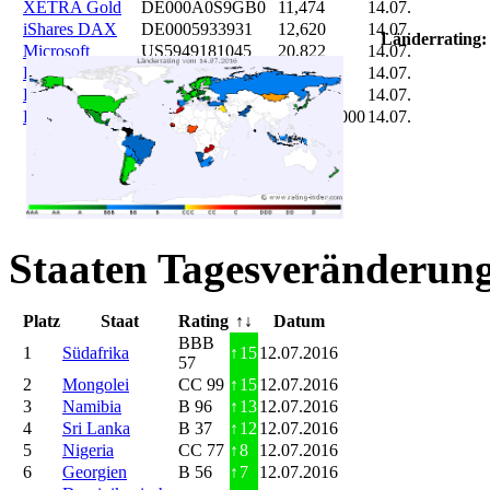
XETRA Gold
DE000A0S9GB0
11,474
14.07.
iShares DAX
DE0005933931
12,620
14.07.
Länderrating:
Microsoft
US5949181045
20,822
14.07.
DAIMLER
DE0007100000
46,047
14.07.
Brent Oil
DE000A0KRKM5
71,382
14.07.
Bitcoin
BITCOIN
185.899,000
14.07.
Staaten Tagesveränderung
Platz
Staat
Rating
↑↓
Datum
BBB
1
Südafrika
↑
15
12.07.2016
57
2
Mongolei
CC 99
↑
15
12.07.2016
3
Namibia
B 96
↑
13
12.07.2016
4
Sri Lanka
B 37
↑
12
12.07.2016
5
Nigeria
CC 77
↑
8
12.07.2016
6
Georgien
B 56
↑
7
12.07.2016