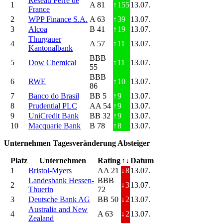
Réseau Ferré de
1
A 81
↑
155
13.07.
France
2
WPP Finance S.A.
A 63
↑
39
13.07.
3
Alcoa
B 41
↑
19
13.07.
Thurgauer
4
A 57
↑
11
13.07.
Kantonalbank
BBB
5
Dow Chemical
↑
11
13.07.
55
BBB
6
RWE
↑
10
13.07.
86
7
Banco do Brasil
BB 5
↑
9
13.07.
8
Prudential PLC
AA 54
↑
9
13.07.
9
UniCredit Bank
BB 32
↑
9
13.07.
10
Macquarie Bank
B 78
↑
8
13.07.
Unternehmen Tagesveränderung Absteiger
Platz
Unternehmen
Rating
↑↓
Datum
1
Bristol-Myers
AA 21
↓
8
13.07.
Landesbank Hessen-
BBB
2
↓
3
13.07.
Thuerin
72
3
Deutsche Bank AG
BB 50
↓
2
13.07.
Australia and New
4
A 63
↓
2
13.07.
Zealand