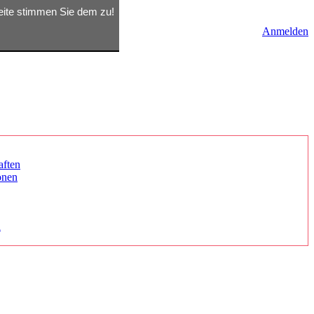
seite stimmen Sie dem zu!
Anmelden
aften
onen
n