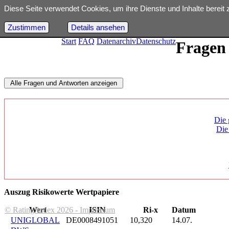
Diese Seite verwendet Cookies, um ihre Dienste und Inhalte bereit 
Zustimmen
Details ansehen
Start
FAQ
Datenarchiv
Datenschutz
Fragen
Die 
Die
Auszug Risikowerte Wertpapiere
© Rating Index 2026 - Impressum
Wert
ISIN
Ri-x
Datum
UNIGLOBAL
DE0008491051
10,320
14.07.