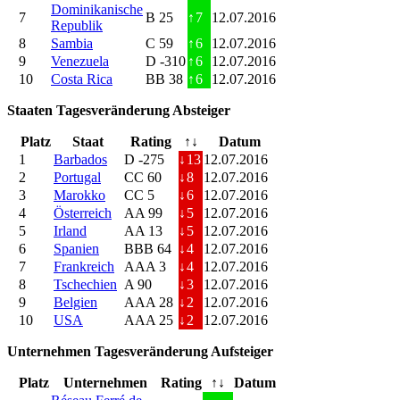
Dominikanische
7
B 25
↑
7
12.07.2016
Republik
8
Sambia
C 59
↑
6
12.07.2016
9
Venezuela
D -310
↑
6
12.07.2016
10
Costa Rica
BB 38
↑
6
12.07.2016
Staaten Tagesveränderung Absteiger
Platz
Staat
Rating
↑↓
Datum
1
Barbados
D -275
↓
13
12.07.2016
2
Portugal
CC 60
↓
8
12.07.2016
3
Marokko
CC 5
↓
6
12.07.2016
4
Österreich
AA 99
↓
5
12.07.2016
5
Irland
AA 13
↓
5
12.07.2016
6
Spanien
BBB 64
↓
4
12.07.2016
7
Frankreich
AAA 3
↓
4
12.07.2016
8
Tschechien
A 90
↓
3
12.07.2016
9
Belgien
AAA 28
↓
2
12.07.2016
10
USA
AAA 25
↓
2
12.07.2016
Unternehmen Tagesveränderung Aufsteiger
Platz
Unternehmen
Rating
↑↓
Datum