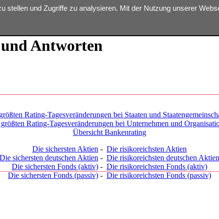
zu stellen und Zugriffe zu analysieren. Mit der Nutzung unserer Web
 und Antworten
größten Rating-Tagesveränderungen bei Staaten und Staatengemeinsch
 größten Rating-Tagesveränderungen bei Unternehmen und Organisati
Übersicht Bankenrating
Die sichersten Aktien
-
Die risikoreichsten Aktien
Die sichersten deutschen Aktien
-
Die risikoreichsten deutschen Aktie
Die sichersten Fonds (aktiv)
-
Die risikoreichsten Fonds (aktiv)
Die sichersten Fonds (passiv)
-
Die risikoreichsten Fonds (passiv)