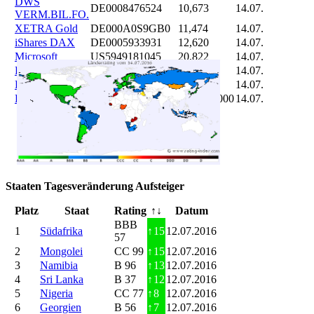
DWS
DE0008476524
10,673
14.07.
VERM.BIL.FO.
XETRA Gold
DE000A0S9GB0
11,474
14.07.
iShares DAX
DE0005933931
12,620
14.07.
Microsoft
US5949181045
20,822
14.07.
DAIMLER
DE0007100000
46,047
14.07.
Brent Oil
DE000A0KRKM5
71,382
14.07.
Bitcoin
BITCOIN
185.899,000
14.07.
Staaten Tagesveränderung Aufsteiger
Platz
Staat
Rating
↑↓
Datum
BBB
1
Südafrika
↑
15
12.07.2016
57
2
Mongolei
CC 99
↑
15
12.07.2016
3
Namibia
B 96
↑
13
12.07.2016
4
Sri Lanka
B 37
↑
12
12.07.2016
5
Nigeria
CC 77
↑
8
12.07.2016
6
Georgien
B 56
↑
7
12.07.2016