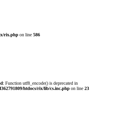
x/rix.php
on line
586
ed
: Function utf8_encode() is deprecated in
362791809/htdocs/rix/lib/cs.inc.php
on line
23