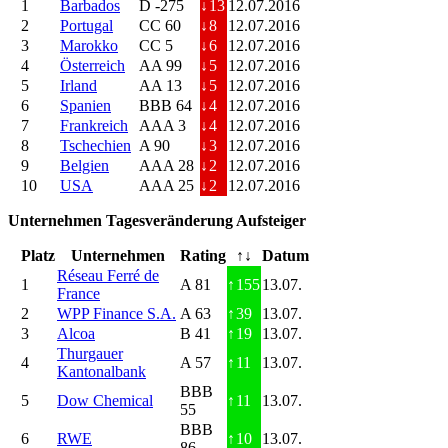
1
Barbados
D -275
↓
13
12.07.2016
2
Portugal
CC 60
↓
8
12.07.2016
3
Marokko
CC 5
↓
6
12.07.2016
4
Österreich
AA 99
↓
5
12.07.2016
5
Irland
AA 13
↓
5
12.07.2016
6
Spanien
BBB 64
↓
4
12.07.2016
7
Frankreich
AAA 3
↓
4
12.07.2016
8
Tschechien
A 90
↓
3
12.07.2016
9
Belgien
AAA 28
↓
2
12.07.2016
10
USA
AAA 25
↓
2
12.07.2016
Unternehmen Tagesveränderung Aufsteiger
Platz
Unternehmen
Rating
↑↓
Datum
Réseau Ferré de
1
A 81
↑
155
13.07.
France
2
WPP Finance S.A.
A 63
↑
39
13.07.
3
Alcoa
B 41
↑
19
13.07.
Thurgauer
4
A 57
↑
11
13.07.
Kantonalbank
BBB
5
Dow Chemical
↑
11
13.07.
55
BBB
6
RWE
↑
10
13.07.
86