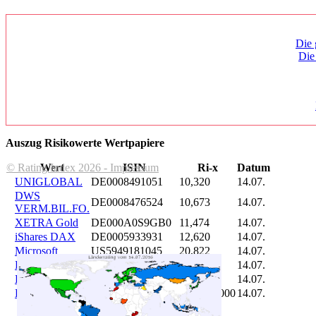
Die 
Die
Auszug Risikowerte Wertpapiere
© Rating Index 2026 - Impressum
Wert
ISIN
Ri-x
Datum
UNIGLOBAL
DE0008491051
10,320
14.07.
DWS
DE0008476524
10,673
14.07.
VERM.BIL.FO.
XETRA Gold
DE000A0S9GB0
11,474
14.07.
iShares DAX
DE0005933931
12,620
14.07.
Microsoft
US5949181045
20,822
14.07.
DAIMLER
DE0007100000
46,047
14.07.
Brent Oil
DE000A0KRKM5
71,382
14.07.
Bitcoin
BITCOIN
185.899,000
14.07.