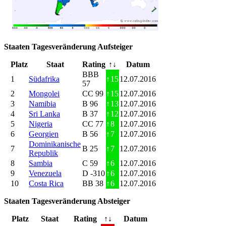
Staaten Tagesveränderung Aufsteiger
Platz
Staat
Rating
↑↓
Datum
BBB
1
Südafrika
↑
15
12.07.2016
57
2
Mongolei
CC 99
↑
15
12.07.2016
3
Namibia
B 96
↑
13
12.07.2016
4
Sri Lanka
B 37
↑
12
12.07.2016
5
Nigeria
CC 77
↑
8
12.07.2016
6
Georgien
B 56
↑
7
12.07.2016
Dominikanische
7
B 25
↑
7
12.07.2016
Republik
8
Sambia
C 59
↑
6
12.07.2016
9
Venezuela
D -310
↑
6
12.07.2016
10
Costa Rica
BB 38
↑
6
12.07.2016
Staaten Tagesveränderung Absteiger
Platz
Staat
Rating
↑↓
Datum