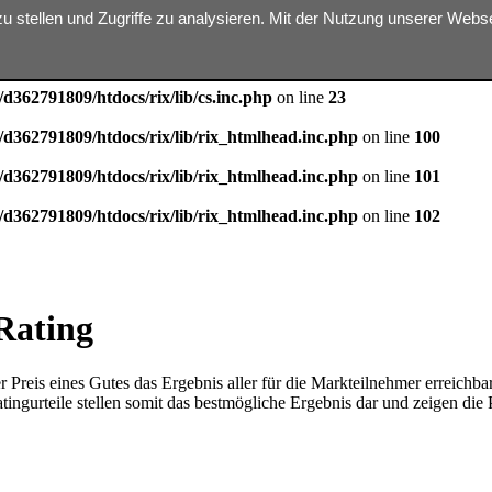
zu stellen und Zugriffe zu analysieren. Mit der Nutzung unserer Web
ter $dbn is implicitly treated as a required parameter in
/homepages/31
d362791809/htdocs/rix/lib/cs.inc.php
on line
23
d362791809/htdocs/rix/lib/rix_htmlhead.inc.php
on line
100
d362791809/htdocs/rix/lib/rix_htmlhead.inc.php
on line
101
d362791809/htdocs/rix/lib/rix_htmlhead.inc.php
on line
102
Rating
der Preis eines Gutes das Ergebnis aller für die Markteilnehmer erreich
ingurteile stellen somit das bestmögliche Ergebnis dar und zeigen die