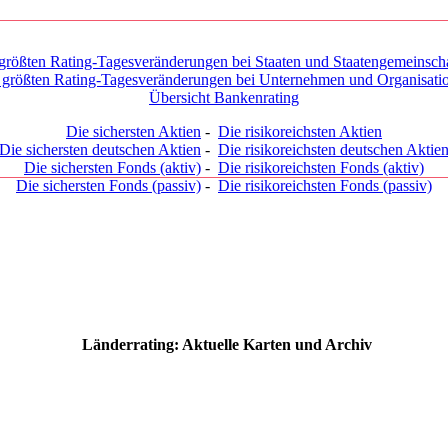
größten Rating-Tagesveränderungen bei Staaten und Staatengemeinsch
 größten Rating-Tagesveränderungen bei Unternehmen und Organisati
Übersicht Bankenrating
Die sichersten Aktien
-
Die risikoreichsten Aktien
Die sichersten deutschen Aktien
-
Die risikoreichsten deutschen Aktie
Die sichersten Fonds (aktiv)
-
Die risikoreichsten Fonds (aktiv)
Die sichersten Fonds (passiv)
-
Die risikoreichsten Fonds (passiv)
Länderrating: Aktuelle Karten und Archiv