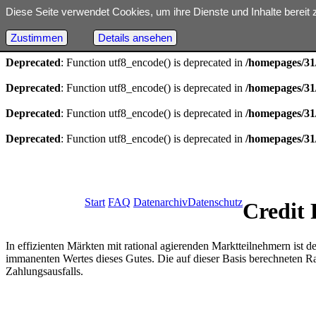
Diese Seite verwendet Cookies, um ihre Dienste und Inhalte bereit 
Deprecated
: Optional parameter $dbh declared before required parame
18
Zustimmen
Details ansehen
Deprecated
: Function utf8_encode() is deprecated in
/homepages/31/
Deprecated
: Function utf8_encode() is deprecated in
/homepages/31/
Deprecated
: Function utf8_encode() is deprecated in
/homepages/31/
Deprecated
: Function utf8_encode() is deprecated in
/homepages/31/
Start
FAQ
Datenarchiv
Datenschutz
Credit 
In effizienten Märkten mit rational agierenden Marktteilnehmern ist 
immanenten Wertes dieses Gutes. Die auf dieser Basis berechneten Rat
Zahlungsausfalls.