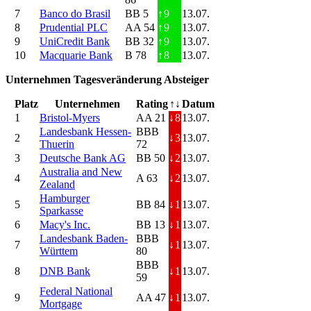
7
Banco do Brasil
BB 5
↑
9
13.07.
8
Prudential PLC
AA 54
↑
9
13.07.
9
UniCredit Bank
BB 32
↑
9
13.07.
10
Macquarie Bank
B 78
↑
8
13.07.
Unternehmen Tagesveränderung Absteiger
Platz
Unternehmen
Rating
↑↓
Datum
1
Bristol-Myers
AA 21
↓
8
13.07.
Landesbank Hessen-
BBB
2
↓
3
13.07.
Thuerin
72
3
Deutsche Bank AG
BB 50
↓
2
13.07.
Australia and New
4
A 63
↓
2
13.07.
Zealand
Hamburger
5
BB 84
↓
1
13.07.
Sparkasse
6
Macy's Inc.
BB 13
↓
1
13.07.
Landesbank Baden-
BBB
7
↓
1
13.07.
Württem
80
BBB
8
DNB Bank
↓
1
13.07.
59
Federal National
9
AA 47
↓
1
13.07.
Mortgage