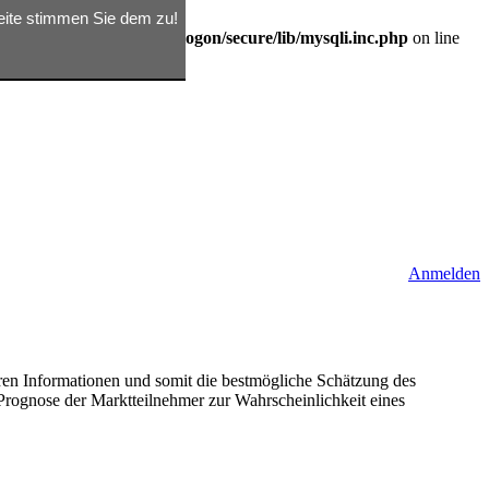
seite stimmen Sie dem zu!
/d362791809/htdocs/rix/logon/secure/lib/mysqli.inc.php
on line
Anmelden
baren Informationen und somit die bestmögliche Schätzung des
 Prognose der Marktteilnehmer zur Wahrscheinlichkeit eines