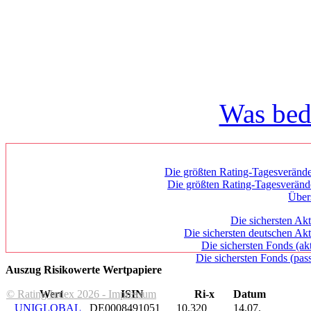
Was bed
Die größten Rating-Tagesverände
Die größten Rating-Tagesverän
Über
Die sichersten Akt
Die sichersten deutschen Akt
Die sichersten Fonds (ak
Die sichersten Fonds (pass
Auszug Risikowerte Wertpapiere
© Rating Index 2026 - Impressum
Wert
ISIN
Ri-x
Datum
UNIGLOBAL
DE0008491051
10,320
14.07.