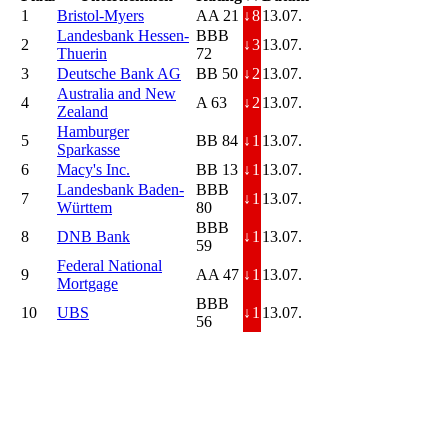
1
Bristol-Myers
AA 21
↓
8
13.07.
Landesbank Hessen-
BBB
2
↓
3
13.07.
Thuerin
72
3
Deutsche Bank AG
BB 50
↓
2
13.07.
Australia and New
4
A 63
↓
2
13.07.
Zealand
Hamburger
5
BB 84
↓
1
13.07.
Sparkasse
6
Macy's Inc.
BB 13
↓
1
13.07.
Landesbank Baden-
BBB
7
↓
1
13.07.
Württem
80
BBB
8
DNB Bank
↓
1
13.07.
59
Federal National
9
AA 47
↓
1
13.07.
Mortgage
BBB
10
UBS
↓
1
13.07.
56