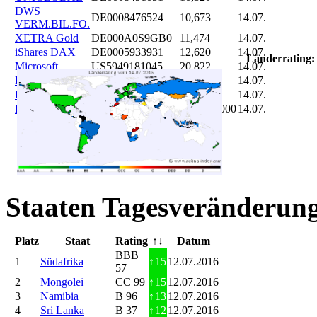
DWS
DE0008476524
10,673
14.07.
VERM.BIL.FO.
XETRA Gold
DE000A0S9GB0
11,474
14.07.
iShares DAX
DE0005933931
12,620
14.07.
Länderrating:
Microsoft
US5949181045
20,822
14.07.
DAIMLER
DE0007100000
46,047
14.07.
Brent Oil
DE000A0KRKM5
71,382
14.07.
Bitcoin
BITCOIN
185.899,000
14.07.
Staaten Tagesveränderung
Platz
Staat
Rating
↑↓
Datum
BBB
1
Südafrika
↑
15
12.07.2016
57
2
Mongolei
CC 99
↑
15
12.07.2016
3
Namibia
B 96
↑
13
12.07.2016
4
Sri Lanka
B 37
↑
12
12.07.2016