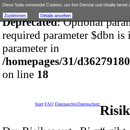
Diese Seite verwendet Cookies, um ihre Dienste und Inhalte bereit 
Zustimmen
Details ansehen
Deprecated
: Optional para
required parameter $dbn is i
parameter in
/homepages/31/d362791809/
on line
18
Start
FAQ
Datenarchiv
Datenschutz
Risi