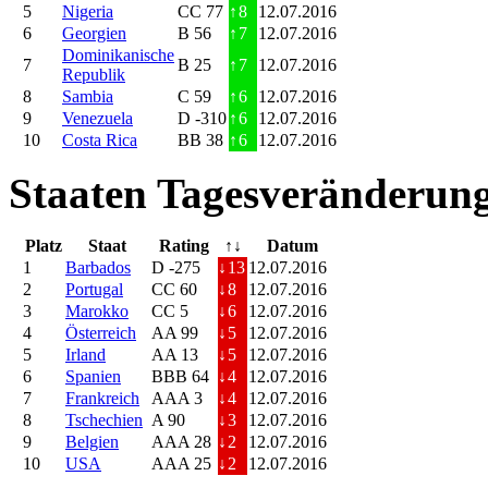
5
Nigeria
CC 77
↑
8
12.07.2016
6
Georgien
B 56
↑
7
12.07.2016
Dominikanische
7
B 25
↑
7
12.07.2016
Republik
8
Sambia
C 59
↑
6
12.07.2016
9
Venezuela
D -310
↑
6
12.07.2016
10
Costa Rica
BB 38
↑
6
12.07.2016
Staaten Tagesveränderung
Platz
Staat
Rating
↑↓
Datum
1
Barbados
D -275
↓
13
12.07.2016
2
Portugal
CC 60
↓
8
12.07.2016
3
Marokko
CC 5
↓
6
12.07.2016
4
Österreich
AA 99
↓
5
12.07.2016
5
Irland
AA 13
↓
5
12.07.2016
6
Spanien
BBB 64
↓
4
12.07.2016
7
Frankreich
AAA 3
↓
4
12.07.2016
8
Tschechien
A 90
↓
3
12.07.2016
9
Belgien
AAA 28
↓
2
12.07.2016
10
USA
AAA 25
↓
2
12.07.2016