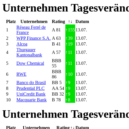
Unternehmen Tagesveränd
Platz
Unternehmen
Rating
↑↓
Datum
Réseau Ferré de
1
A 81
↑
155
13.07.
France
2
WPP Finance S.A.
A 63
↑
39
13.07.
3
Alcoa
B 41
↑
19
13.07.
Thurgauer
4
A 57
↑
11
13.07.
Kantonalbank
BBB
5
Dow Chemical
↑
11
13.07.
55
BBB
6
RWE
↑
10
13.07.
86
7
Banco do Brasil
BB 5
↑
9
13.07.
8
Prudential PLC
AA 54
↑
9
13.07.
9
UniCredit Bank
BB 32
↑
9
13.07.
10
Macquarie Bank
B 78
↑
8
13.07.
Unternehmen Tagesveränd
Platz
Unternehmen
Rating
↑↓
Datum