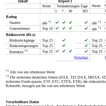
Inhalt
Report I
Werte
Werte
Veränderungen Tage
1
7
30
365
Rating
*1
*1
Staaten
alle
alle
*1
Unternehmen
Top 10
alle
Risikowerte (Ri-x)
Risikorückgänge
Top 25
Top 25
Risikosteigerungen
Top 25
Top 25
*2
Top 25
Top 25
Rubriken
Vorschau
*1
Alle von uns erhobenen Werte
*2
Die sichersten deutschen Aktien (DAX, TECDAX, MDAX, SDAX),
sichersten Fonds (passiv, ETF, ETC, ETFX, ETR), die risikoreich
Rohstoffe, bezogen auf die von uns erhobenen Werte.
Verarbeitbare Daten