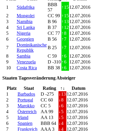
BBB
1
Südafrika
↑
15
12.07.2016
57
2
Mongolei
CC 99
↑
15
12.07.2016
3
Namibia
B 96
↑
13
12.07.2016
4
Sri Lanka
B 37
↑
12
12.07.2016
5
Nigeria
CC 77
↑
8
12.07.2016
6
Georgien
B 56
↑
7
12.07.2016
Dominikanische
7
B 25
↑
7
12.07.2016
Republik
8
Sambia
C 59
↑
6
12.07.2016
9
Venezuela
D -310
↑
6
12.07.2016
10
Costa Rica
BB 38
↑
6
12.07.2016
Staaten Tagesveränderung Absteiger
Platz
Staat
Rating
↑↓
Datum
1
Barbados
D -275
↓
13
12.07.2016
2
Portugal
CC 60
↓
8
12.07.2016
3
Marokko
CC 5
↓
6
12.07.2016
4
Österreich
AA 99
↓
5
12.07.2016
5
Irland
AA 13
↓
5
12.07.2016
6
Spanien
BBB 64
↓
4
12.07.2016
7
Frankreich
AAA 3
↓
4
12.07.2016