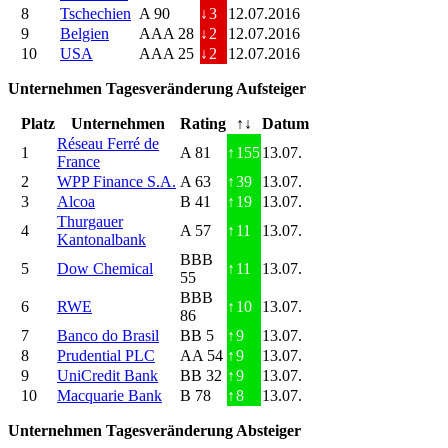
8
Tschechien
A 90
↓
3
12.07.2016
9
Belgien
AAA 28
↓
2
12.07.2016
10
USA
AAA 25
↓
2
12.07.2016
Unternehmen Tagesveränderung Aufsteiger
Platz
Unternehmen
Rating
↑↓
Datum
Réseau Ferré de
1
A 81
↑
155
13.07.
France
2
WPP Finance S.A.
A 63
↑
39
13.07.
3
Alcoa
B 41
↑
19
13.07.
Thurgauer
4
A 57
↑
11
13.07.
Kantonalbank
BBB
5
Dow Chemical
↑
11
13.07.
55
BBB
6
RWE
↑
10
13.07.
86
7
Banco do Brasil
BB 5
↑
9
13.07.
8
Prudential PLC
AA 54
↑
9
13.07.
9
UniCredit Bank
BB 32
↑
9
13.07.
10
Macquarie Bank
B 78
↑
8
13.07.
Unternehmen Tagesveränderung Absteiger