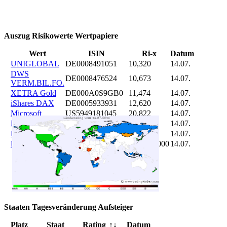
Auszug Risikowerte Wertpapiere
Wert
ISIN
Ri-x
Datum
UNIGLOBAL
DE0008491051
10,320
14.07.
DWS
DE0008476524
10,673
14.07.
VERM.BIL.FO.
XETRA Gold
DE000A0S9GB0
11,474
14.07.
iShares DAX
DE0005933931
12,620
14.07.
Microsoft
US5949181045
20,822
14.07.
DAIMLER
DE0007100000
46,047
14.07.
Brent Oil
DE000A0KRKM5
71,382
14.07.
Bitcoin
BITCOIN
185.899,000
14.07.
Staaten Tagesveränderung Aufsteiger
Platz
Staat
Rating
↑↓
Datum